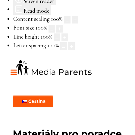
Screen reader
Read mode
Content scaling
100
%
Font size
100
%
Line height
100
%
Letter spacing
100
%
Čeština
Materiály pro poradce