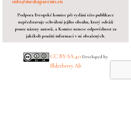
info@mediaparents.eu
Podpora Evropské komise při vydání této publikace
nepředstavuje schválení jejího obsahu, který odráží
pouze názory autorů, a Komise nenese odpovědnost za
jakékoli použití informací v ní obsažených.
CC BY-SA 4.0
Developed by
Elderberry Ab