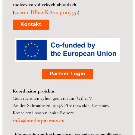
rodičov vo vidieckych oblastiach
2020-1-DE02-KA204-007551
(
)
Kontakt
Partner Login
Koordinátor projektu:
Generationen gehen gemeinsam (G3) e. V.
An der Schraube 26, 03238 Finsterwalde, Germany
Kontektná osoba: Anke Robert
info@mediaparents.eu
Podpora Európskej komisie na vydanie tejto publikácie