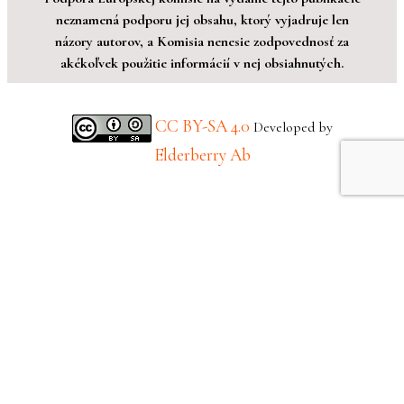
neznamená podporu jej obsahu, ktorý vyjadruje len
názory autorov, a Komisia nenesie zodpovednosť za
akékoľvek použitie informácií v nej obsiahnutých.
CC BY-SA 4.0
Developed by
Elderberry Ab