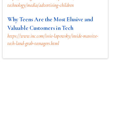
technology/media/advertising-children
Why Teens Are the Most Elusive and
Valuable Customers in Tech
https://www.inc.com/issie-lapowsky/inside-massive-
tech-land-grab-teenagers.html