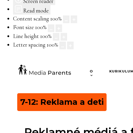
Screen reader
Read mode
Content scaling
100
%
Font size
100
%
Line height
100
%
Letter spacing
100
%
O
KURIKULU
7-12: Reklama a deti
Reklamné médiá a f