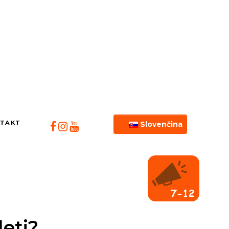
TAKT
Slovenčina
eti?