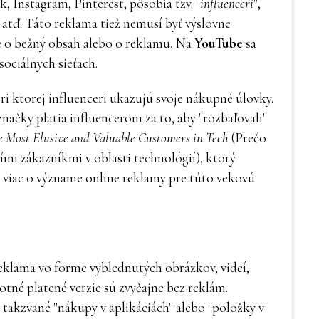
, Instagram, Pinterest, pôsobia tzv. "
influenceri
",
 atď. Táto reklama tiež nemusí byť výslovne
 ide o bežný obsah alebo o reklamu. Na
YouTube
sa
sociálnych sieťach.
pri ktorej influenceri ukazujú svoje nákupné úlovky.
načky platia influencerom za to, aby "rozbaľovali"
 Most Elusive and Valuable Customers in Tech
(Prečo
šími zákazníkmi v oblasti technológií), ktorý
li viac o význame online reklamy pre túto vekovú
eklama vo forme vyblednutých obrázkov, videí,
né platené verzie sú zvyčajne bez reklám.
takzvané "nákupy v aplikáciách" alebo "položky v