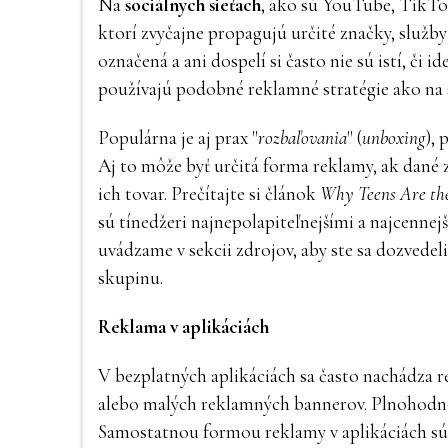
Na
sociálnych sieťach
, ako sú YouTube, TikTok
ktorí zvyčajne propagujú určité značky, služby
označená a ani dospelí si často nie sú istí, či
používajú podobné reklamné stratégie ako na 
Populárna je aj prax "
rozbaľovania
" (
unboxing
), 
Aj to môže byť určitá forma reklamy, ak dané z
ich tovar. Prečítajte si článok
Why Teens Are the
sú tínedžeri najnepolapiteľnejšími a najcennej
uvádzame v sekcii zdrojov, aby ste sa dozvede
skupinu.
Reklama v aplikáciách
V bezplatných aplikáciách sa často nachádza r
alebo malých reklamných bannerov. Plnohodnot
Samostatnou formou reklamy v aplikáciách sú 