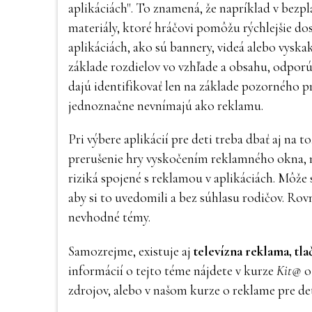
aplikáciách". To znamená, že napríklad v bezpl
materiály, ktoré hráčovi pomôžu rýchlejšie dosi
aplikáciách, ako sú bannery, videá alebo vyska
základe rozdielov vo vzhľade a obsahu, odporú
dajú identifikovať len na základe pozorného pre
jednoznačne nevnímajú ako reklamu.
Pri výbere aplikácií pre deti treba dbať aj na 
prerušenie hry vyskočením reklamného okna, na
riziká spojené s reklamou v aplikáciách. Môže sa
aby si to uvedomili a bez súhlasu rodičov. Ro
nevhodné témy.
Samozrejme, existuje aj
televízna reklama, tl
informácií o tejto téme nájdete v kurze
Kit@
o
zdrojov, alebo v našom kurze o reklame pre det