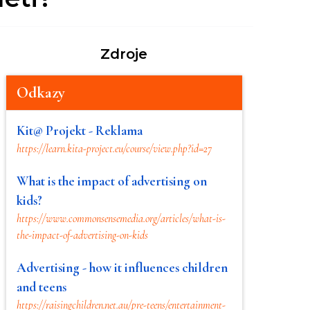
Zdroje
Odkazy
Kit@ Projekt - Reklama
https://learn.kita-project.eu/course/view.php?id=27
What is the impact of advertising on
kids?
https://www.commonsensemedia.org/articles/what-is-
the-impact-of-advertising-on-kids
Advertising - how it influences children
and teens
https://raisingchildren.net.au/pre-teens/entertainment-