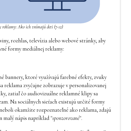
 reklamy: Ako ich vnímajú deti (7-12)
iny, rozhlas, televízia alebo webové stránky, aby
avné formy mediálnej reklamy:
é bannery, ktoré využívajú farebné efekty, zvuky
a reklama zvyčajne zobrazuje v personalizovanej
ky, zatiaľ čo audiovizuálne reklamné klipy sa
am. Na sociálnych sieťach existujú určité formy
 neboli okamžite rozpoznateľné ako reklama, zdajú
n malý nápis napríklad "
sponzorované
".