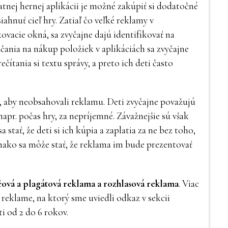
atnej hernej aplikácii je možné zakúpiť si dodatočné
ahnuť cieľ hry. Zatiaľ čo veľké reklamy v
kovacie okná, sa zvyčajne dajú identifikovať na
čania na nákup položiek v aplikáciách sa zvyčajne
čítania si textu správy, a preto ich deti často
to, aby neobsahovali reklamu. Deti zvyčajne považujú
pr. počas hry, za nepríjemné. Závažnejšie sú však
 stať, že deti si ich kúpia a zaplatia za ne bez toho,
vnako sa môže stať, že reklama im bude prezentovať
ačová a plagátová reklama a rozhlasová reklama
. Viac
 reklame, na ktorý sme uviedli odkaz v sekcii
i od 2 do 6 rokov.