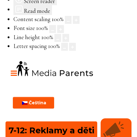
Screen reader
Read mode
Content scaling
100
%
Font size
100
%
Line height
100
%
Letter spacing
100
%
Čeština
7-12: Reklamy a děti